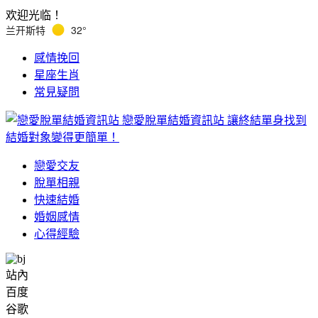
欢迎光临！
兰开斯特
32°
感情挽回
星座生肖
常見疑問
戀愛脫單結婚資訊站
讓終結單身找到
結婚對象變得更簡單！
戀愛交友
脫單相親
快速結婚
婚姻感情
心得經驗
站內
百度
谷歌