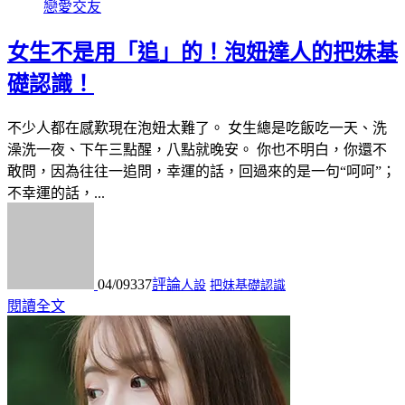
戀愛交友
女生不是用「追」的！泡妞達人的把妹基
礎認識！
不少人都在感歎現在泡妞太難了。 女生總是吃飯吃一天、洗
澡洗一夜、下午三點醒，八點就晚安。 你也不明白，你還不
敢問，因為往往一追問，幸運的話，回過來的是一句“呵呵”；
不幸運的話，...
04/09
337
評論
人設
把妹基礎認識
閱讀全文