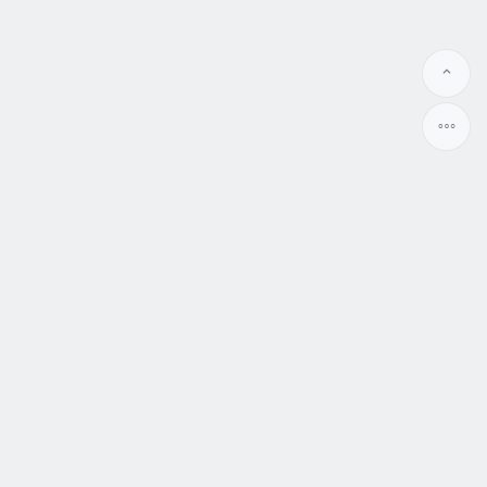
相親脫單結婚資訊站
讓終結單身找到結婚對象變得更簡單
WWW.MATCH99.CC