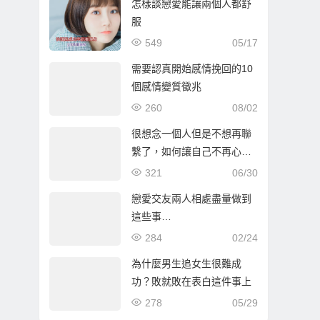
怎樣談戀愛能讓兩個人都舒
服
549
05/17
需要認真開始感情挽回的10
個感情變質徵兆
260
08/02
很想念一個人但是不想再聯
繫了，如何讓自己不再心
痛？
321
06/30
戀愛交友兩人相處盡量做到
這些事…
284
02/24
為什麼男生追女生很難成
功？敗就敗在表白這件事上
278
05/29