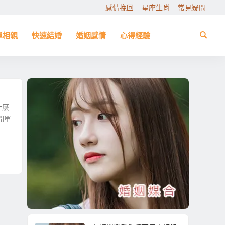
感情挽回
星座生肖
常見疑問
單相親
快速結婚
婚姻感情
心得經驗
什麼
開單