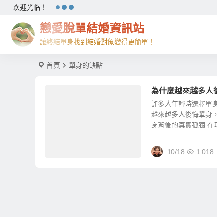
欢迎光临！
戀愛脫單結婚資訊站
讓終結單身找到結婚對象變得更簡單！
首頁
單身的缺點
為什麼越來越多人
許多人年輕時選擇單
越來越多人後悔單身
身背後的真實孤獨 在現
10/18
1,018