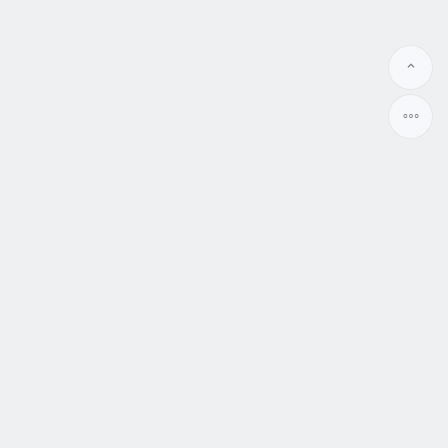
相親脫單結婚資訊站
讓終結單身找到結婚對象變得更簡單
WWW.MATCH99.CC