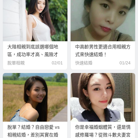
大陸相親到底該選哪個地
中高齡男性更適合用相親方
區，成功率才高、風險才
式來快速結婚！
低、比較不會走冤枉路？
脫單相親
02/01
快速結婚
01/24
脫單？結婚？自由戀愛 vs
你是幸福婚姻體質，還是情
相親結婚，差別其實在婚
感修羅場？從微斗數夫妻宮