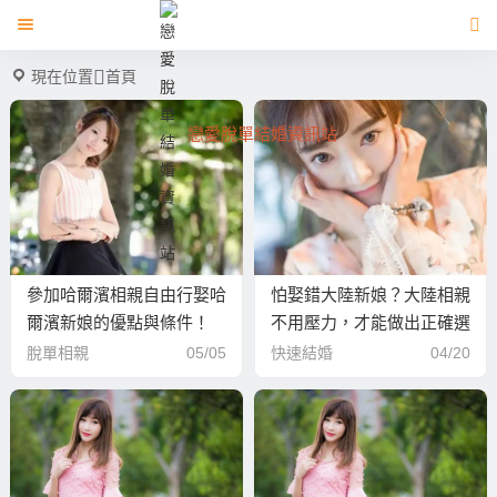
現在位置
首頁
戀愛脫單結婚資訊站
參加哈爾濱相親自由行娶哈
怕娶錯大陸新娘？大陸相親
爾濱新娘的優點與條件！
不用壓力，才能做出正確選
擇！
脫單相親
05/05
快速結婚
04/20