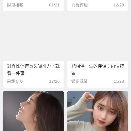
後！
來了解…
脫單相親
01/21
心得經驗
12/28
對異性保持長久吸引力，就
能相伴一生的伴侶：兩個特
看一件事
質
戀愛交友
12/26
婚姻感情
11/28