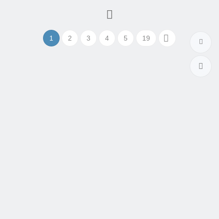
1
2
3
4
5
19
相親脫單結婚資訊站
讓終結單身找到結婚對象變得更簡單
WWW.MATCH99.CC