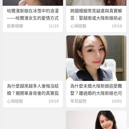
哈爾濱新娘在冰雪中的浪漫
跨國婚姻常見疑慮與真實解
——哈爾濱女生的愛情方式
答：娶越南或大陸新娘前必
看
脫單相親
11/15
心得經驗
10/18
為什麼越來越多人後悔沒結
為什麼未婚大陸新娘這麼難
婚？揭開單身背後的真實孤
娶？離過婚的大陸新娘也可
獨
以考慮！
心得經驗
10/18
常見疑問
10/01