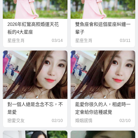
2026年紅鸞高照婚運天花
雙魚座會和這個星座糾纏一
板的4大星座
輩子
星座生肖
03/14
星座生肖
03/11
對一個人總是念念不忘，不
能愛你很久的人，相處時一
是愛
定會給你這種感覺
戀愛交友
02/10
婚姻感情
02/10