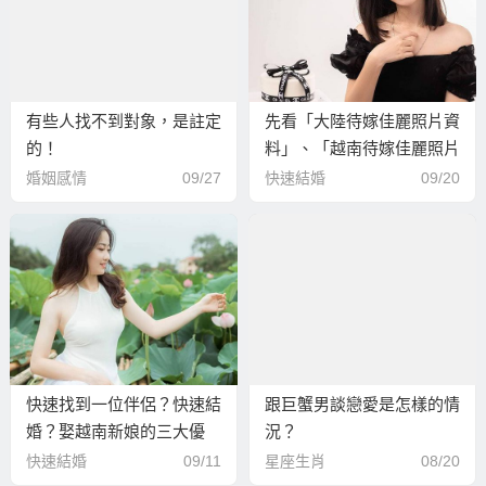
有些人找不到對象，是註定
先看「大陸待嫁佳麗照片資
的！
料」、「越南待嫁佳麗照片
資料」來挑選個滿意伴侶來
婚姻感情
09/27
快速結婚
09/20
快速結婚！？
快速找到一位伴侶？快速結
跟巨蟹男談戀愛是怎樣的情
婚？娶越南新娘的三大優
況？
勢！
快速結婚
09/11
星座生肖
08/20