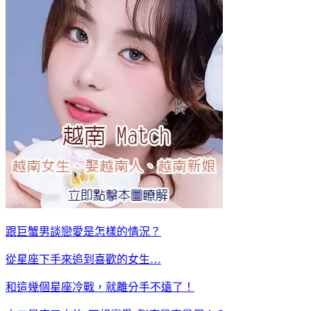
跟巨蟹男談戀愛是怎樣的情況？
從星座下手來追到喜歡的女生…
和這幾個星座冷戰，就離分手不遠了！