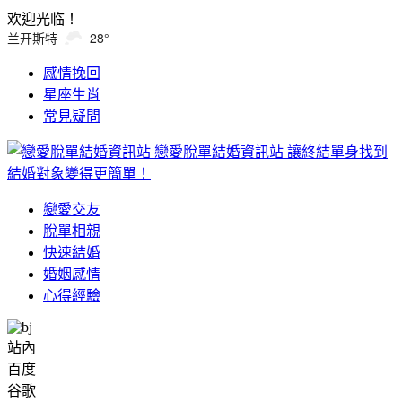
欢迎光临！
兰开斯特
28°
感情挽回
星座生肖
常見疑問
戀愛脫單結婚資訊站
讓終結單身找到
結婚對象變得更簡單！
戀愛交友
脫單相親
快速結婚
婚姻感情
心得經驗
站內
百度
谷歌