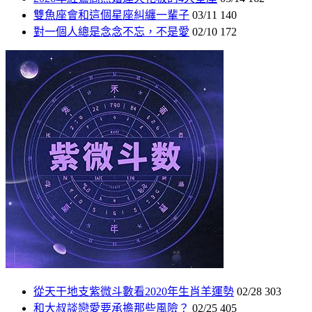
雙魚座會和這個星座糾纏一輩子
03/11
140
對一個人總是念念不忘，不是愛
02/10
172
從天干地支紫微斗數看2020年生肖羊運勢
02/28
303
和大叔談戀愛要承擔那些風險？
02/25
405