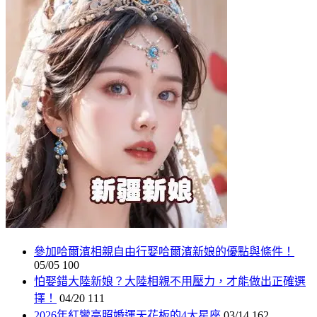
參加哈爾濱相親自由行娶哈爾濱新娘的優點與條件！
05/05
100
怕娶錯大陸新娘？大陸相親不用壓力，才能做出正確選
擇！
04/20
111
2026年紅鸞高照婚運天花板的4大星座
03/14
162