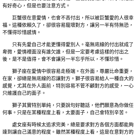
有好奇心，但是也要注意方式。
巨蟹很在意愛情，也會不吝付出，所以被巨蟹愛的人很幸
福。這種依賴久了，卻很容易寵壞對方，讓另一半有恃無恐，
不懂得珍惜感情。
只有先愛自己才能更懂得愛別人。毫無底線的付出就成了
卑微，愛情裡面沒有誰欠誰，但是一定要考慮這樣的付出之
後，是不是值得，會不會讓另一半忘乎所以，不懂珍惜。
獅子座在愛情中很容易走極端。在外面，尊嚴比命重要，
在家，卻總是無底線的忍讓對方。獅子很容易給人一種自大的
感覺，尤其在外人面前，特別容易不管不顧對方的感受，一心
只維護自己的面子。
獅子其實特別單純，只要說句好聽話，他們願意為你做任
何事。只是在某種程度上看，太要面子，自己會特別辛苦。
處女座有時候太追求完美，總是要求對方各個方面都能夠
達到讓自己滿意的程度。雖然某種程度上看，這是在意對方的