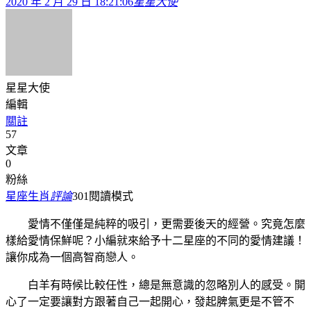
2020 年 2 月 29 日 18:21:06
星星大使
星星大使
編輯
關註
57
文章
0
粉絲
星座生肖
評論
301
閱讀模式
愛情不僅僅是純粹的吸引，更需要後天的經營。究竟怎麼
樣給愛情保鮮呢？小編就來給予十二星座的不同的愛情建議！
讓你成為一個高智商戀人。
白羊有時候比較任性，總是無意識的忽略別人的感受。開
心了一定要讓對方跟著自己一起開心，發起脾氣更是不管不