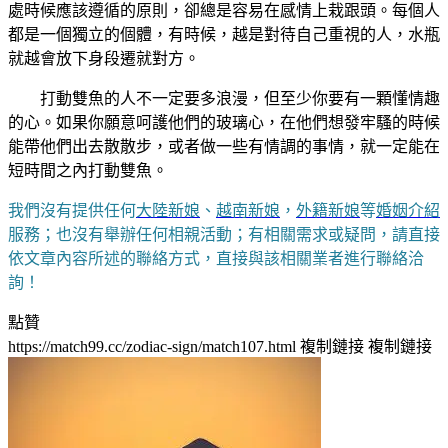
處時候應該遵循的原則，卻總是容易在感情上栽跟頭。每個人
都是一個獨立的個體，有時候，越是對待自己重視的人，水瓶
就越會放下身段遷就對方。
打動雙魚的人不一定要多浪漫，但至少你要有一顆懂情趣
的心。如果你願意呵護他們的玻璃心，在他們想發牢騷的時候
能帶他們出去散散步，或者做一些有情調的事情，就一定能在
短時間之內打動雙魚。
我們沒有提供任何
大陸新娘
、
越南新娘
，
外籍新娘
等
婚姻介紹
服務；也沒有舉辦任何相親活動；有相關需求或疑問，請直接
依文章內容所述的聯絡方式，直接與該相關業者進行聯絡洽
詢！
點贊
https://match99.cc/zodiac-sign/match107.html
複制鏈接
複制鏈接