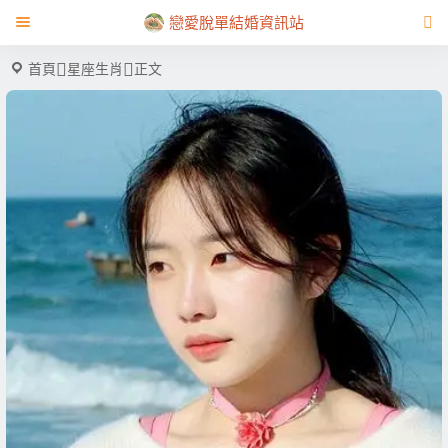
戀愛脫單結婚資訊站
首頁
星座生肖
正文