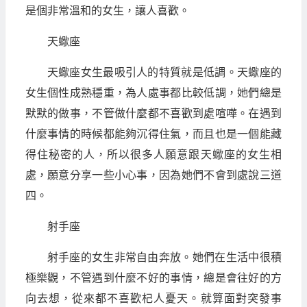
是個非常溫和的女生，讓人喜歡。
天蠍座
天蠍座女生最吸引人的特質就是低調。天蠍座的
女生個性成熟穩重，為人處事都比較低調，她們總是
默默的做事，不管做什麼都不喜歡到處喧嘩。在遇到
什麼事情的時候都能夠沉得住氣，而且也是一個能藏
得住秘密的人，所以很多人願意跟天蠍座的女生相
處，願意分享一些小心事，因為她們不會到處說三道
四。
射手座
射手座的女生非常自由奔放。她們在生活中很積
極樂觀，不管遇到什麼不好的事情，總是會往好的方
向去想，從來都不喜歡杞人憂天。就算面對突發事