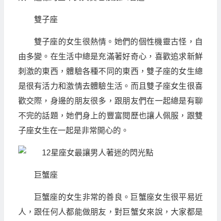
雙子座
雙子座的女生很熱情。她們的個性機靈古怪，自
由多變。在生活中總是充滿著好奇心，喜歡追求新鮮
刺激的東西，體驗各種不同的東西，雙子座的女生總
是很有活力和激情去體驗生活。而且雙子座女生很喜
歡交際，身邊的朋友很多，跟朋友們在一起總是有聊
不完的話題，她們身上的豐富閱歷也讓人佩服，跟雙
子座女生在一起是非常開心的。
巨蟹座
巨蟹座的女生非常的善良。巨蟹座女生很平易近
人，跟任何人都能做朋友，對巨蟹女來說，大家都是