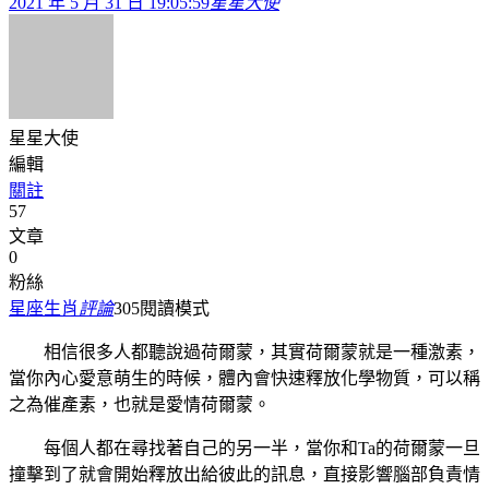
2021 年 5 月 31 日 19:05:59
星星大使
星星大使
編輯
關註
57
文章
0
粉絲
星座生肖
評論
305
閱讀模式
相信很多人都聽說過荷爾蒙，其實荷爾蒙就是一種激素，
當你內心愛意萌生的時候，體內會快速釋放化學物質，可以稱
之為催產素，也就是愛情荷爾蒙。
每個人都在尋找著自己的另一半，當你和Ta的荷爾蒙一旦
撞擊到了就會開始釋放出給彼此的訊息，直接影響腦部負責情