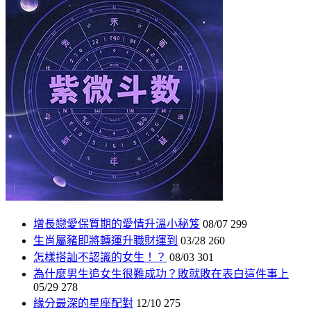
增長戀愛保質期的愛情升溫小秘笈
08/07
299
生肖屬豬即將轉運升職財運到
03/28
260
怎樣搭訕不認識的女生！？
08/03
301
為什麼男生追女生很難成功？敗就敗在表白這件事上
05/29
278
緣分最深的星座配對
12/10
275