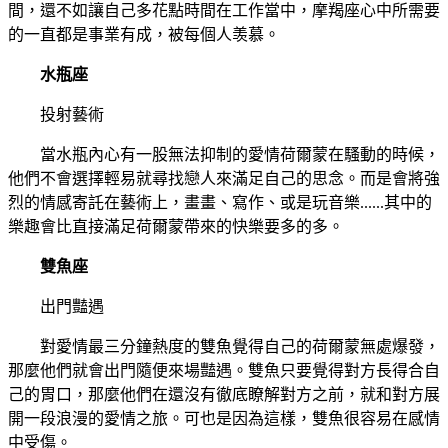
間，還不如讓自己多花點時間在工作當中，摩羯座心中所需要
的一直都是事業有成，被每個人羡慕。
水瓶座
投射藝術
當水瓶內心有一股無法抑制的愛情荷爾蒙在騷動的時候，
他們不會選擇輕易就尋找戀人來滿足自己的思念。而是會將強
烈的情感寄託在藝術上，畫畫、寫作、或是玩音樂......其中的
樂趣會比直接滿足荷爾蒙帶來的快樂要多的多。
雙魚座
出門豔遇
對愛情最三分鐘熱度的雙魚覺得自己的荷爾蒙無處爆發，
那麼他們就會出門隨便來場豔遇。雙魚只要覺得對方長得合自
己的胃口，那麼他們在還沒有徹底瞭解對方之前，就和對方展
開一段浪漫的愛情之旅。可也是因為這樣，雙魚很容易在感情
中受傷。