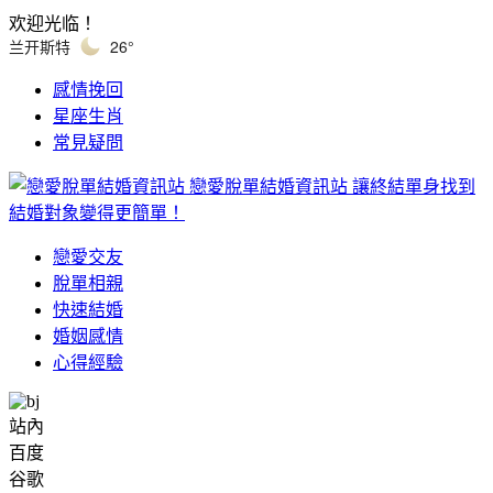
欢迎光临！
兰开斯特
26°
感情挽回
星座生肖
常見疑問
戀愛脫單結婚資訊站
讓終結單身找到
結婚對象變得更簡單！
戀愛交友
脫單相親
快速結婚
婚姻感情
心得經驗
站內
百度
谷歌