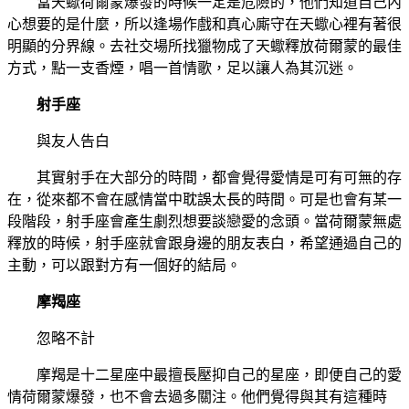
當天蠍荷爾蒙爆發的時候一定是危險的，他們知道自己內
心想要的是什麼，所以逢場作戲和真心廝守在天蠍心裡有著很
明顯的分界線。去社交場所找獵物成了天蠍釋放荷爾蒙的最佳
方式，點一支香煙，唱一首情歌，足以讓人為其沉迷。
射手座
與友人告白
其實射手在大部分的時間，都會覺得愛情是可有可無的存
在，從來都不會在感情當中耽誤太長的時間。可是也會有某一
段階段，射手座會產生劇烈想要談戀愛的念頭。當荷爾蒙無處
釋放的時候，射手座就會跟身邊的朋友表白，希望通過自己的
主動，可以跟對方有一個好的結局。
摩羯座
忽略不計
摩羯是十二星座中最擅長壓抑自己的星座，即便自己的愛
情荷爾蒙爆發，也不會去過多關注。他們覺得與其有這種時