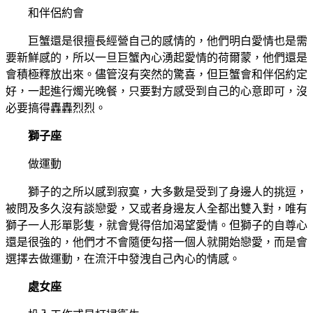
和伴侶約會
巨蟹還是很擅長經營自己的感情的，他們明白愛情也是需
要新鮮感的，所以一旦巨蟹內心湧起愛情的荷爾蒙，他們還是
會積極釋放出來。儘管沒有突然的驚喜，但巨蟹會和伴侶約定
好，一起進行燭光晚餐，只要對方感受到自己的心意即可，沒
必要搞得轟轟烈烈。
獅子座
做運動
獅子的之所以感到寂寞，大多數是受到了身邊人的挑逗，
被問及多久沒有談戀愛，又或者身邊友人全都出雙入對，唯有
獅子一人形單影隻，就會覺得倍加渴望愛情。但獅子的自尊心
還是很強的，他們才不會隨便勾搭一個人就開始戀愛，而是會
選擇去做運動，在流汗中發洩自己內心的情感。
處女座