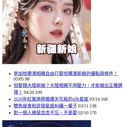
參加哈爾濱相親自由行娶哈爾濱新娘的優點與條件！
05/05
98
怕娶錯大陸新娘？大陸相親不用壓力，才能做出正確選
擇！
04/20
109
2026年紅鸞高照婚運天花板的4大星座
03/14
160
雙魚座會和這個星座糾纏一輩子
03/11
138
對一個人總是念念不忘，不是愛
02/10
170