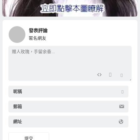
發表評論
匿名網友
昵稱
郵箱
網址
提交