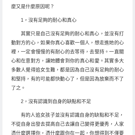
麼又是什麼原因呢？
1，沒有足夠的耐心和真心
其實只是自己沒有足夠的耐心和真心，並沒有打
動對方的心，如果你真心喜歡一個人，想走進她的心
裡，一定會慢慢的有耐心的去等待，去堅持。一直關
心和在意對方，讓她體會到你的真心和愛。其實多大
多數人覺得追女生難，都是因為自己沒有足夠的耐心
和堅持，有的可能都快動心了，但是因為放棄而不了
了之。
2，沒有認識到自身的缺點和不足
有的人追女孩子並沒有認識自身的缺點和不足，
不從自身出發去提高自己去讓自己變得更優秀，人家
憑什麼選擇你，憑什麼跟你在一起，你想得到不僅要