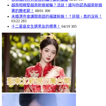
越南相親娶越南新娘被騙？活該！誰叫你認為越南新娘
專釣醜老窮！
08/01
300
未婚漂亮會講閩南語的福建新娘！？這個，真的沒有！
03/22
283
十二星座女生選男友的標準！
04/19
305