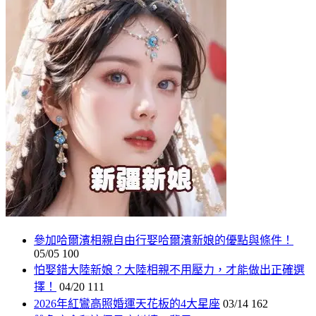
參加哈爾濱相親自由行娶哈爾濱新娘的優點與條件！
05/05
100
怕娶錯大陸新娘？大陸相親不用壓力，才能做出正確選
擇！
04/20
111
2026年紅鸞高照婚運天花板的4大星座
03/14
162