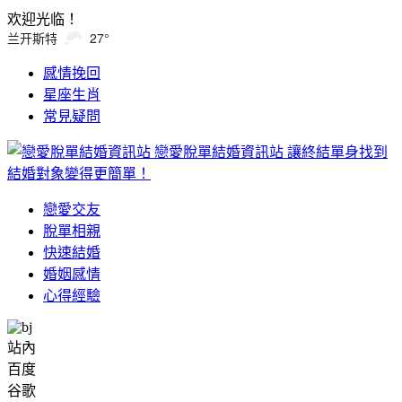
欢迎光临！
兰开斯特
27°
感情挽回
星座生肖
常見疑問
戀愛脫單結婚資訊站
讓終結單身找到
結婚對象變得更簡單！
戀愛交友
脫單相親
快速結婚
婚姻感情
心得經驗
站內
百度
谷歌