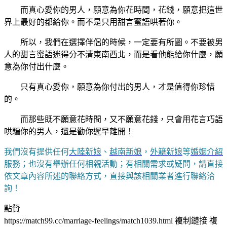
而真心愛你的男人，願意為你花時間，花錢，願意把這世
界上最好的都給你。而不是只用甜言蜜語哄著你。
所以，我們在選擇伴侶的時候，一定要有所圖。不要被男
人的甜言蜜語迷得分不清東南西北，而是看他能給你什麼，願
意為你付出什麼。
只有真心愛你，願意為你付出的男人，才是值得你珍惜
的。
而那些既不願意花時間，又不願意花錢，只會用花言巧語
哄騙你的男人，還是勸你遲早離開！
我們沒有提供任何
大陸新娘
、
越南新娘
，
外籍新娘
等
婚姻介紹
服務；也沒有舉辦任何相親活動；有相關需求或疑問，請直接
依文章內容所述的聯絡方式，直接與該相關業者進行聯絡洽
詢！
點贊
https://match99.cc/marriage-feelings/match1039.html
複制鏈接
複