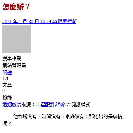
怎麼辦？
2021 年 1 月 30 日 10:29:46
脫單相親
脫單相親
網站管理員
關註
178
文章
0
粉絲
婚姻感情
來源：
幸福配對
評論
271
閱讀模式
他金錢沒有，時間沒有，家庭沒有，那他給的是感情
嗎？