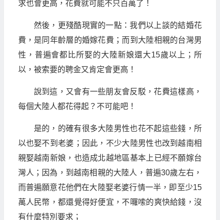
求也會更高，花費就可能不只百萬了！
然後，更殘酷現實的一點：我們以上談的結婚花
費，是同年齡層的婚嫁花費；而到大陸相親的台灣男
性，普遍會都比所娶的大陸新娘還大15歲以上；所
以，被索要的聘金又肯定會更高！
說到這，又會有一些朋友會反駁，花費這樣高，
每個大陸人都花得起？不可能吧！
是的，的確有很多大陸男性也花不起這些錢，所
以也娶不到老婆；因此，不少大陸男性也改到越南相
親娶越南新娘，也造成北越地區基本上已經不願嫁台
灣人；因為，到越南相親的大陸人，普遍30歲左右，
而普遍願意花他們在大陸娶老婆行情一半，即至少15
萬人民幣，都還覺得好便宜，不囉嗦的爽快給錢，沒
有什麼特別要求；