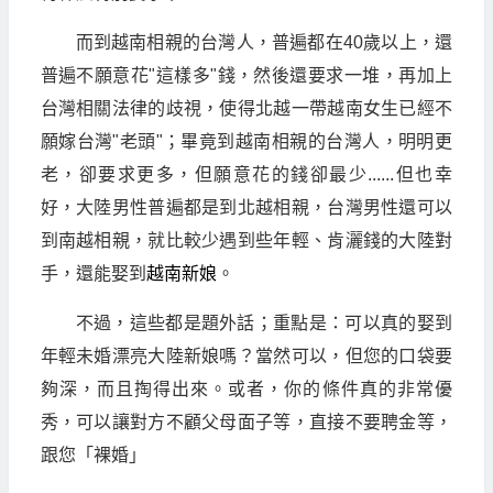
而到越南相親的台灣人，普遍都在40歲以上，還
普遍不願意花"這樣多"錢，然後還要求一堆，再加上
台灣相關法律的歧視，使得北越一帶越南女生已經不
願嫁台灣"老頭"；畢竟到越南相親的台灣人，明明更
老，卻要求更多，但願意花的錢卻最少......但也幸
好，大陸男性普遍都是到北越相親，台灣男性還可以
到南越相親，就比較少遇到些年輕、肯灑錢的大陸對
手，還能娶到
越南新娘
。
不過，這些都是題外話；重點是：可以真的娶到
年輕未婚漂亮大陸新娘嗎？當然可以，但您的口袋要
夠深，而且掏得出來。或者，你的條件真的非常優
秀，可以讓對方不顧父母面子等，直接不要聘金等，
跟您「裸婚」