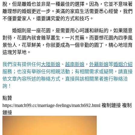
脫，但是離婚也並非是一種最佳的選擇。因為，它並不意味著
離理想的婚姻更近一步。美滿的家庭生活需要悉心經營，我們
不僅要愛家人，還要講究愛的方式和技巧。
婚姻則是一座花園，是需要用心呵護和耕耘的，如果隨意
對待，花園內就會雜草叢生，一片荒蕪。而要想花園內四季風
景怡人，花草鮮美，你就要成為一個辛勤的園丁，精心地培育
這塊芳草地。
我們沒有提供任何
大陸新娘
、
越南新娘
，
外籍新娘
等
婚姻介紹
服務；也沒有舉辦任何相親活動；有相關需求或疑問，請直接
依文章內容所述的聯絡方式，直接與該相關業者進行聯絡洽
詢！
點贊
https://match99.cc/marriage-feelings/match692.html
複制鏈接
複制
鏈接