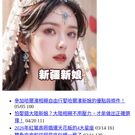
參加哈爾濱相親自由行娶哈爾濱新娘的優點與條件！
05/05
100
怕娶錯大陸新娘？大陸相親不用壓力，才能做出正確選
擇！
04/20
111
2026年紅鸞高照婚運天花板的4大星座
03/14
161