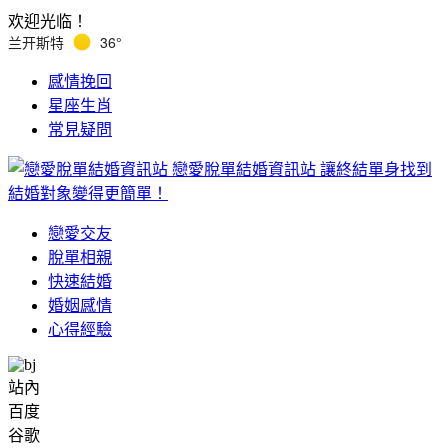
欢迎光临！
兰开斯特
36°
感情挽回
星座生肖
常見疑問
戀愛脫單結婚資訊站
讓終結單身找到
結婚對象變得更簡單！
戀愛交友
脫單相親
快速結婚
婚姻感情
心得經驗
站內
百度
谷歌