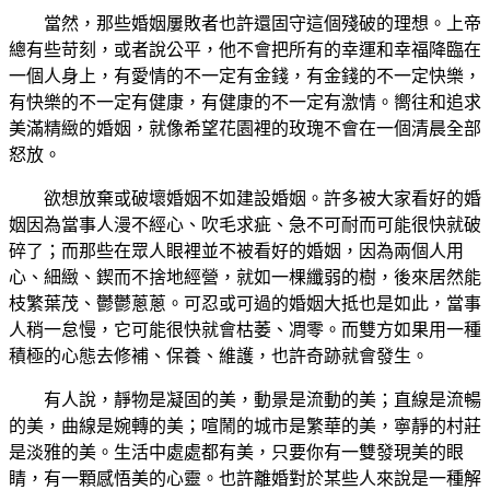
當然，那些婚姻屢敗者也許還固守這個殘破的理想。上帝
總有些苛刻，或者說公平，他不會把所有的幸運和幸福降臨在
一個人身上，有愛情的不一定有金錢，有金錢的不一定快樂，
有快樂的不一定有健康，有健康的不一定有激情。嚮往和追求
美滿精緻的婚姻，就像希望花園裡的玫瑰不會在一個清晨全部
怒放。
欲想放棄或破壞婚姻不如建設婚姻。許多被大家看好的婚
姻因為當事人漫不經心、吹毛求疵、急不可耐而可能很快就破
碎了；而那些在眾人眼裡並不被看好的婚姻，因為兩個人用
心、細緻、鍥而不捨地經營，就如一棵纖弱的樹，後來居然能
枝繁葉茂、鬱鬱蔥蔥。可忍或可過的婚姻大抵也是如此，當事
人稍一怠慢，它可能很快就會枯萎、凋零。而雙方如果用一種
積極的心態去修補、保養、維護，也許奇跡就會發生。
有人說，靜物是凝固的美，動景是流動的美；直線是流暢
的美，曲線是婉轉的美；喧鬧的城市是繁華的美，寧靜的村莊
是淡雅的美。生活中處處都有美，只要你有一雙發現美的眼
睛，有一顆感悟美的心靈。也許離婚對於某些人來說是一種解