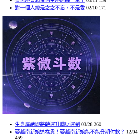
雙魚座會和這個星座糾纏一輩子
03/11
139
對一個人總是念念不忘，不是愛
02/10
171
生肖屬豬即將轉運升職財運到
03/28
260
娶越南新娘這樣貴！娶越南新娘能不能分期付款？
12/04
459