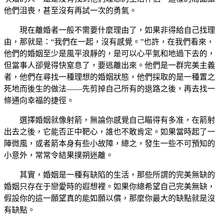
他們沮喪，甚至沒有再試一次的勇氣。
現在離婚者一般不需要什麼理由了，如果非得給自己找理
由，那就是：“我們在一起，沒有感覺。”也許，在我們看來，
他們的婚姻至少是風平浪靜的，是可以心平氣和地過下去的，
但當事人卻覺得快窒息了，要逃離出來。他們是一群完美主義
者，他們在尋找一種理想的婚姻狀態，他們採取的是一種置之
死地而後生的做法——先剪掉自己所有的退路之後，再去找一
條通向幸福的捷徑。
選擇婚姻就像射箭，無論你感覺自己瞄得有多准，在箭射
出去之後，它能否正中靶心，誰也不敢肯定。如果當時起了一
陣微風，或者箭本身有些小故障，總之，發生一些不可預知的
小意外，常常令結果撲朔迷離。
其實，婚姻是一種有缺陷的生活，那些所謂的完美無缺的
婚姻只存在于戀愛時的遐想裡。如果你總希望自己完美無缺，
假設你的這一願望真的能如願以償，那麼你最大的缺點就是沒
有缺點。