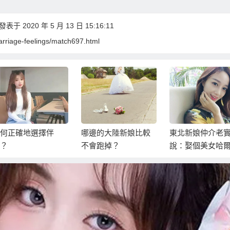
表于 2020 年 5 月 13 日 15:16:11
arriage-feelings/match697.html
何正確地選擇伴
哪邊的大陸新娘比較
東北新娘仲介老
？
不會跑掉？
說：娶個美女哈
新娘！？其實並
易！