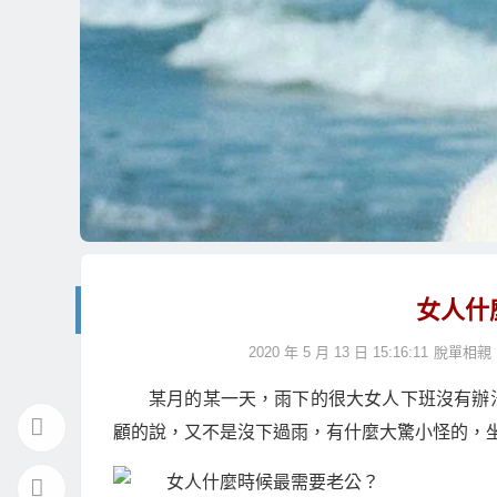
女人什
2020 年 5 月 13 日 15:16:11
脫單相親
某月的某一天，雨下的很大女人下班沒有辦
顧的說，又不是沒下過雨，有什麼大驚小怪的，