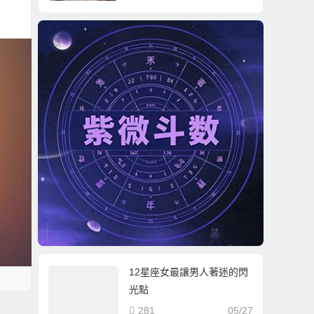
12星座女最讓男人著迷的閃
光點
281
05/27