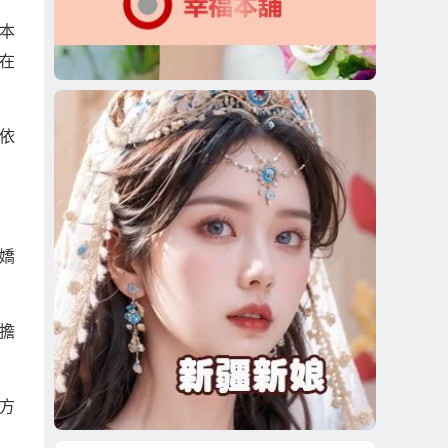
本
在
依
嬌
擔
方