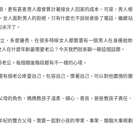
煩，更有甚者男人還會算計著接女人回家的成本，可是，男人根
。女人面對男人的拒絕，只有什麼也不說就會掛了電話，繼續站
的冰冷了。
獨立、多麼優秀，在很多時候女人都需要有一個男人在身邊給她
女人在什麼年齡最需要老公？今天我們就來聊一聊這個話題。
要老公。每個婚後階段都有不一樣的心境。
要有個老公疼愛自己，包容自己，慣著自己，可以對他盡情的撒
父母的角色，媽媽教孩子溫柔、細心、善良，爸爸教孩子責任、
年紀的雙方父母，需要一起對小孩的學業、事業、婚姻大事規劃