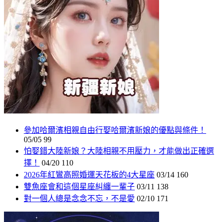
參加哈爾濱相親自由行娶哈爾濱新娘的優點與條件！
05/05
99
怕娶錯大陸新娘？大陸相親不用壓力，才能做出正確選
擇！
04/20
110
2026年紅鸞高照婚運天花板的4大星座
03/14
160
雙魚座會和這個星座糾纏一輩子
03/11
138
對一個人總是念念不忘，不是愛
02/10
171