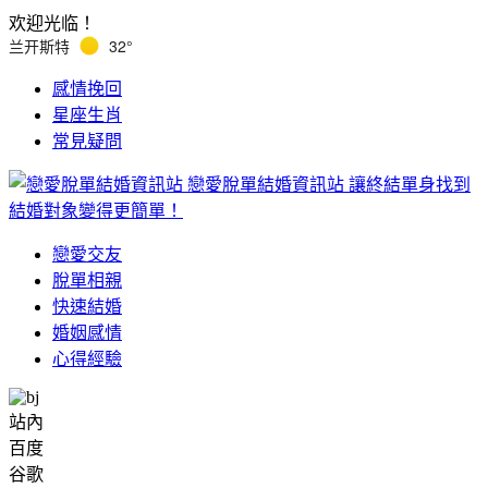
欢迎光临！
兰开斯特
32°
感情挽回
星座生肖
常見疑問
戀愛脫單結婚資訊站
讓終結單身找到
結婚對象變得更簡單！
戀愛交友
脫單相親
快速結婚
婚姻感情
心得經驗
站內
百度
谷歌