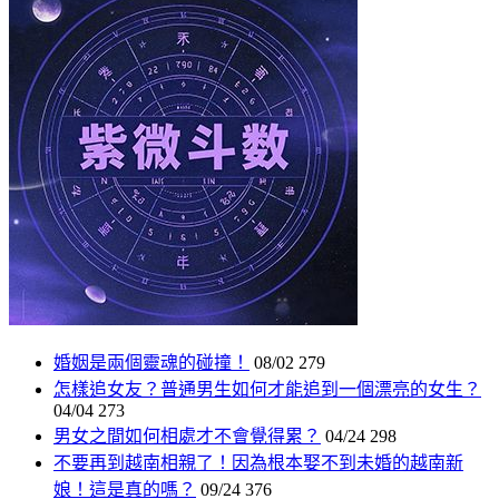
婚姻是兩個靈魂的碰撞！
08/02
279
怎樣追女友？普通男生如何才能追到一個漂亮的女生？
04/04
273
男女之間如何相處才不會覺得累？
04/24
298
不要再到越南相親了！因為根本娶不到未婚的越南新
娘！這是真的嗎？
09/24
376