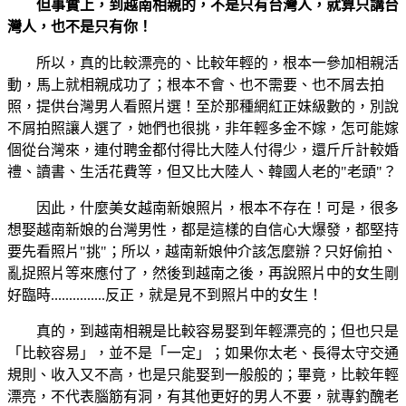
但事實上，到越南相親的，不是只有台灣人，就算只講台
灣人，也不是只有你！
所以，真的比較漂亮的、比較年輕的，根本一參加相親活
動，馬上就相親成功了；根本不會、也不需要、也不屑去拍
照，提供台灣男人看照片選！至於那種網紅正妹級數的，別說
不屑拍照讓人選了，她們也很挑，非年輕多金不嫁，怎可能嫁
個從台灣來，連付聘金都付得比大陸人付得少，還斤斤計較婚
禮、讀書、生活花費等，但又比大陸人、韓國人老的"老頭"？
因此，什麼美女越南新娘照片，根本不存在！可是，很多
想娶越南新娘的台灣男性，都是這樣的自信心大爆發，都堅持
要先看照片"挑"；所以，越南新娘仲介該怎麼辦？只好偷拍、
亂捉照片等來應付了，然後到越南之後，再說照片中的女生剛
好臨時...............反正，就是見不到照片中的女生！
真的，到越南相親是比較容易娶到年輕漂亮的；但也只是
「比較容易」，並不是「一定」；如果你太老、長得太守交通
規則、收入又不高，也是只能娶到一般般的；畢竟，比較年輕
漂亮，不代表腦筋有洞，有其他更好的男人不要，就專釣醜老