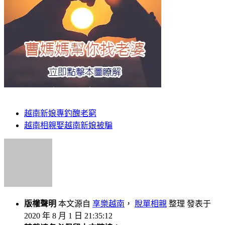
越南新娘專釣醜老窮
越南相親娶越南新娘被騙
版權聲明
本文源自
享樂越南
，
脫單相親
整理 發表于
2020 年 8 月 1 日 21:35:12