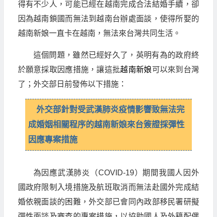
得有不少人，可能已經在越南完成合法結婚手續，卻
因為越南鎖國而無法到越南台辦處面談，使得所娶的
越南新娘一直卡在越南，無法來台灣共同生活。
這個問題，雖然已經好久了，英明有為的政府終
於願意採取因應措施，讓這批
越南新娘
可以來到台灣
了；外交部日前發佈以下措施：
外交部針對受武漢肺炎疫情影響致無法完
成婚姻相關程序的越南新娘來台簽證採彈性
因應專案措施
為因應武漢肺炎（COVID-19）期間我國人因外
國政府限制入境措施及航班取消而無法赴國外完成結
婚依親面談的困難，外交部已會同內政部移民署研擬
彈性面談及審查的專案措施，以協助國人及外籍配偶