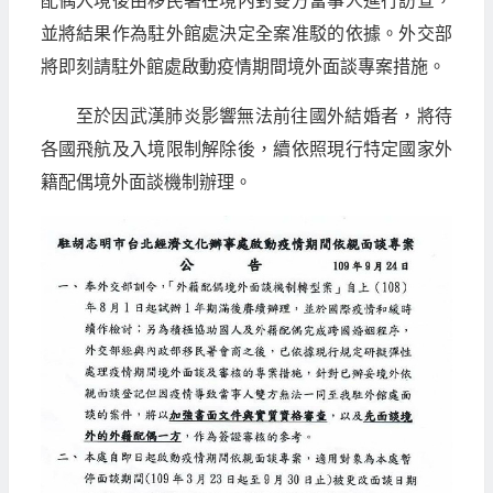
配偶入境後由移民署在境內對雙方當事人進行訪查，
並將結果作為駐外館處決定全案准駁的依據。外交部
將即刻請駐外館處啟動疫情期間境外面談專案措施。
至於因武漢肺炎影響無法前往國外結婚者，將待
各國飛航及入境限制解除後，續依照現行特定國家外
籍配偶境外面談機制辦理。