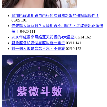
參加哈爾濱相親自由行娶哈爾濱新娘的優點與條件！
05/05
101
怕娶錯大陸新娘？大陸相親不用壓力，才能做出正確選
擇！
04/20
111
2026年紅鸞高照婚運天花板的4大星座
03/14
162
雙魚座會和這個星座糾纏一輩子
03/11
141
對一個人總是念念不忘，不是愛
02/10
172