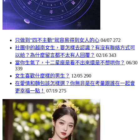
只做到”四不主動”就容易得到女人的心
04/07
272
社團中的越南女生，要怎樣去認識？有沒有聯絡方式可
以給？為什麼留言都不太有人回覆？
02/16
343
當你生氣了，十二星座是看不出來還是不想哄你？
06/30
339
女生喜歡什麼樣的男生？
12/05
290
在愛情和麵包該怎樣選？你無非是在考量跟誰在一起會
更幸福一點！
07/19
275