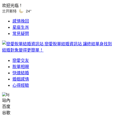
欢迎光临！
兰开斯特
24°
感情挽回
星座生肖
常見疑問
戀愛脫單結婚資訊站
讓終結單身找到
結婚對象變得更簡單！
戀愛交友
脫單相親
快速結婚
婚姻感情
心得經驗
站內
百度
谷歌