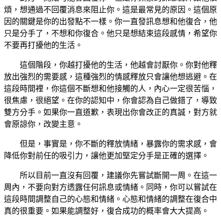
煩，想通過不回覆消息來阻止你。這是最常見的原因。這個原
因的關鍵是你的出發點不一樣。你一直發訊息想和他復合，他
只是分手了，不想和你復合。他只是想結束這段感情，希望你
不要再打擾他的生活。
這個階段，你越打擾他的生活，他越會討厭你。你對他釋
放出強烈的需要感，這種強烈的情感釋放只會讓他想逃避。在
這段時間裡，你這個不斷想和他接觸的人，內心一定很苦惱，
很焦慮，很絕望。在你的認知中，你會認為自己做錯了，導致
雙方分手。如果你一直道歉，表現出你會改正的真誠，對方就
會原諒你，改變主意。
但是，事實是，你不斷的釋放情緒，暴露你的需求感，會
降低你對前任的吸引力，讓他更加堅定分手是正確的選擇。
所以目前一直沒有回覆，建議你先嘗試斷開一周。在這一
周內，不要向對方透露任何訊息或情緒。同時，你可以嘗試在
這段時間調整自己的心態和情緒。心態和情緒的調整在復合中
真的很重要。如果能調整好，復合成功的概率會大大提高。