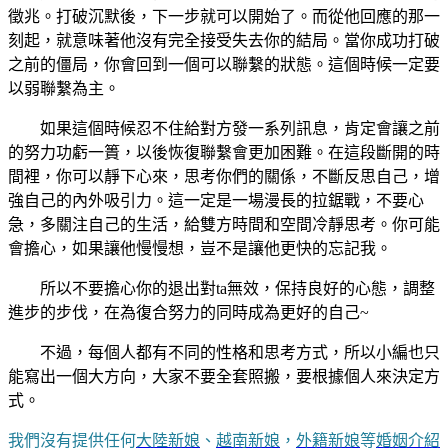
徵兆。打破沉默後，下一步就可以開始了。而從他回應的那一
刻起，就意味著他沒有完全接受失去你的結局。當你成功打破
之前的僵局，你會回到一個可以聯繫的狀態。這個時候一定要
以弱聯繫為主。
如果這個時候忍不住給對方發一系列訊息，肯定會讓之前
的努力功虧一簣，以後恢復聯繫會更加困難。在這段斷開的時
間裡，你可以靜下心來，思考你們的關係，不斷反思自己，增
強自己的內外吸引力。這一定是一場漫長的拉鋸戰，不要心
急，多關注自己的生活，給雙方時間和空間冷靜思考。你可能
會擔心，如果讓他慢慢想，豈不是讓他更快的忘記我。
所以不要擔心你的退出對ta無效，保持良好的心態，調整
進步的步伐，在為復合努力的同時成為更好的自己~
不過，每個人都有不同的性格和思考方式，所以小編也只
能寫出一個大方向，大家不要全套照搬，要根據個人來決定方
式。
我們沒有提供任何
大陸新娘
、
越南新娘
，
外籍新娘
等
婚姻介紹