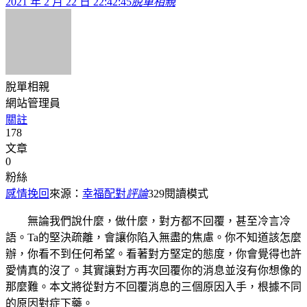
2021 年 2 月 22 日 22:42:45
脫單相親
脫單相親
網站管理員
關註
178
文章
0
粉絲
感情挽回
來源：
幸福配對
評論
329
閱讀模式
無論我們說什麼，做什麼，對方都不回覆，甚至冷言冷
語。Ta的堅決疏離，會讓你陷入無盡的焦慮。你不知道該怎麼
辦，你看不到任何希望。看著對方堅定的態度，你會覺得也許
愛情真的沒了。其實讓對方再次回覆你的消息並沒有你想像的
那麼難。本文將從對方不回覆消息的三個原因入手，根據不同
的原因對症下藥。