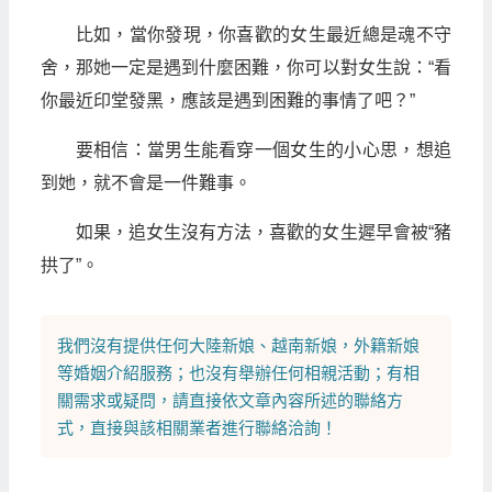
比如，當你發現，你喜歡的女生最近總是魂不守
舍，那她一定是遇到什麼困難，你可以對女生說：“看
你最近印堂發黑，應該是遇到困難的事情了吧？”
要相信：當男生能看穿一個女生的小心思，想追
到她，就不會是一件難事。
如果，追女生沒有方法，喜歡的女生遲早會被“豬
拱了”。
我們沒有提供任何
大陸新娘
、
越南新娘
，
外籍新娘
等
婚姻介紹
服務；也沒有舉辦任何相親活動；有相
關需求或疑問，請直接依文章內容所述的聯絡方
式，直接與該相關業者進行聯絡洽詢！