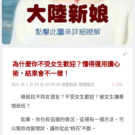
為什麼你不受女生歡迎？懂得運用讀心
術，結果會不一樣！
2021 年 1 月 23 日 20:03:39
戀愛脫單
閱讀模式
274
總是找不到女朋友？不受女生歡迎？被女生嫌棄
情商低？
如果，你也有這樣的情況，這裡有一個方法，可
以幫你改變現狀，讓你從此“桃花”不斷。