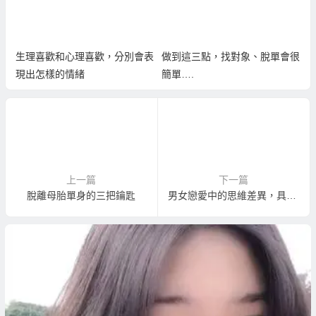
生理喜歡和心理喜歡，分別會表
做到這三點，找對象、脫單會很
現出怎樣的情緒
簡單….
上一篇
下一篇
脫離母胎單身的三把鑰匙
男女戀愛中的思維差異，具體表現在這9個方面