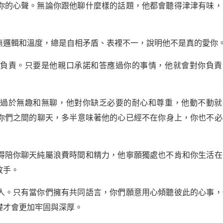
你的心聲。無論你跟他聊什麼樣的話題，他都會聽得津津有味，
無邏輯和溫度，總是自相矛盾、表裡不一，說明他不是真的愛你
容負責。只要是他親口承諾和答應過你的事情，他就會對你負責
容過於無趣和無聊，他對你缺乏必要的耐心和尊重，他動不動就
你們之間的聊天，多半意味著他的心已經不在你身上，你也不必
得陪你聊天純屬浪費時間和精力，他寧願獨處也不肯和你生活在
放手。
人。只有當你們擁有共同語言，你們願意用心傾聽彼此的心事，
礎才會更加牢固與深厚。