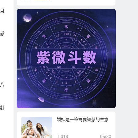
且
愛
八
對
婚姻是一筆需要智慧的生意
318
05/30