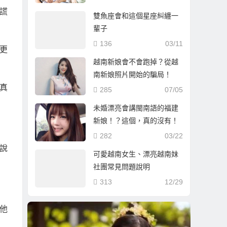
謊
雙魚座會和這個星座糾纏一
輩子
136
03/11
更
越南新娘會不會跑掉？從越
南新娘照片開始的騙局！
真
285
07/05
未婚漂亮會講閩南語的福建
新娘！？這個，真的沒有！
282
03/22
說
可愛越南女生、漂亮越南妹
社團常見問題說明
313
12/29
他