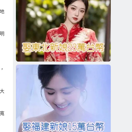
地
明
，
大
寬