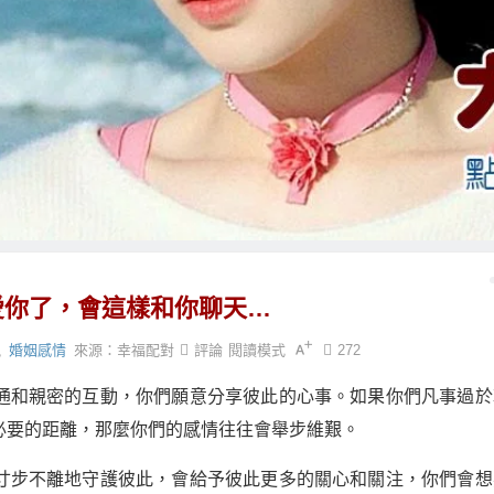
愛你了，會這樣和你聊天…
親
婚姻感情
來源：
幸福配對
評論
閱讀模式
272
通和親密的互動，你們願意分享彼此的心事。如果你們凡事過於
必要的距離，那麼你們的感情往往會舉步維艱。
寸步不離地守護彼此，會給予彼此更多的關心和關注，你們會想