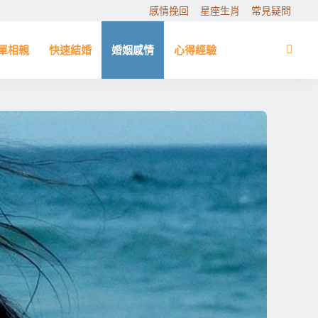
感情挽回
星座生肖
常見疑問
單相親
快速結婚
婚姻感情
心得經驗