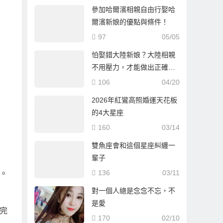
參加哈爾濱相親自由行娶哈
爾濱新娘的優點與條件！
97
05/05
怕娶錯大陸新娘？大陸相親
不用壓力，才能做出正確選
擇！
106
04/20
2026年紅鸞高照婚運天花板
的4大星座
160
03/14
雙魚座會和這個星座糾纏一
輩子
136
03/11
。
對一個人總是念念不忘，不
是愛
完
170
02/10