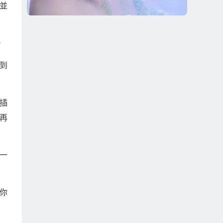
並
。
到
插
再
一
你