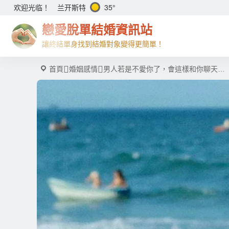
兰开斯特
35°
欢迎光临！
戀愛脫單結婚資訊站
讓終結單身找到結婚對象變得更簡單！
首頁
婚姻感情
男人若是不愛你了，會這樣和你聊天…