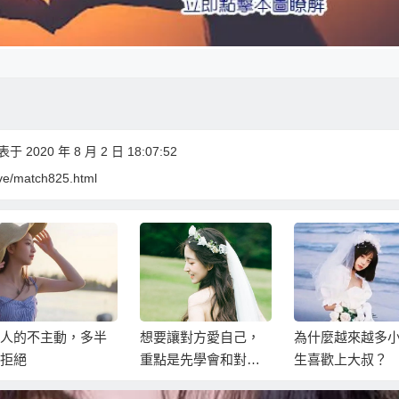
 2020 年 8 月 2 日 18:07:52
ove/match825.html
想要讓對方愛自己，
為什麼越來越多小女
怎麼談戀愛才能
重點是先學會和對方
生喜歡上大叔？
談下去呢？
連接…