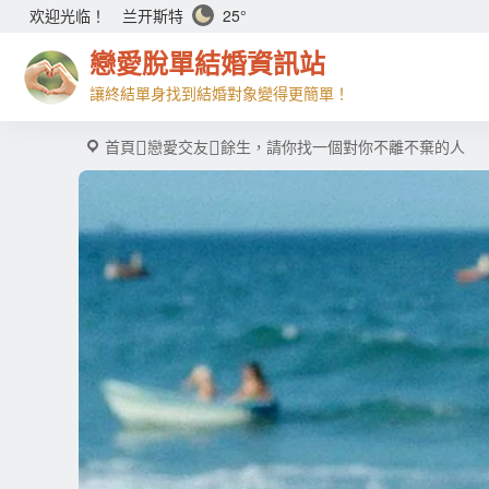
兰开斯特
25°
欢迎光临！
戀愛脫單結婚資訊站
讓終結單身找到結婚對象變得更簡單！
首頁
戀愛交友
餘生，請你找一個對你不離不棄的人