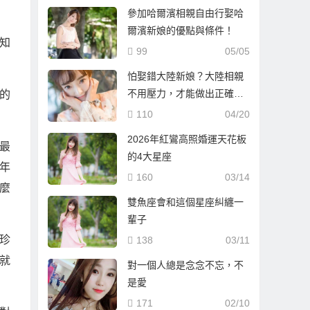
參加哈爾濱相親自由行娶哈
爾濱新娘的優點與條件！
知
99
05/05
怕娶錯大陸新娘？大陸相親
不用壓力，才能做出正確選
的
擇！
110
04/20
2026年紅鸞高照婚運天花板
最
的4大星座
年
160
03/14
麼
雙魚座會和這個星座糾纏一
輩子
珍
138
03/11
就
對一個人總是念念不忘，不
是愛
171
02/10