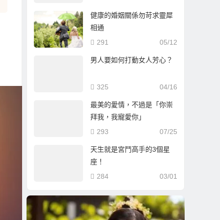
人回覆？
健康的婚姻關係勿苛求靈犀
相通
291
05/12
男人要如何打動女人芳心？
325
04/16
最美的愛情，不過是「你崇
拜我，我寵愛你」
293
07/25
天生就是宮鬥高手的3個星
座！
284
03/01