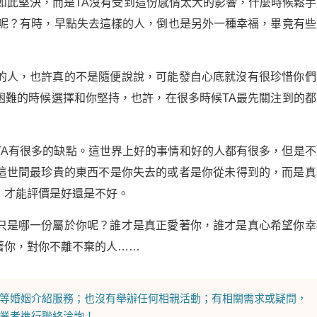
如此堅決，而是TA沒有受到這份感情太大的影響，什麼時候鬆手
生呢？有時，早點失去這樣的人，倒也是另外一種幸福，畢竟有些
的人，也許真的不是隨便說說，可能發自心底就沒有很珍惜你們
困難的時候選擇和你堅持，也許，在很多時候TA最先關注到的都
TA有很多的缺點。這世界上好的事情和好的人都有很多，但是不
這世間最珍貴的東西不是你失去的或者是你從未得到的，而是真
，才能評價是好還是不好。
只是哪一份屬於你呢？誰才是真正愛著你，誰才是真心希望你幸
著你，對你不離不棄的人……
等
婚姻介紹
服務；也沒有舉辦任何相親活動；有相關需求或疑問，
業者進行聯絡洽詢！