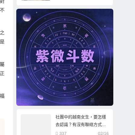
對
不
之
是
屬
正
福
社團中的越南女生，要怎樣
去認識？有沒有聯絡方式可
以給？為什麼留言都不太有
337
02/16