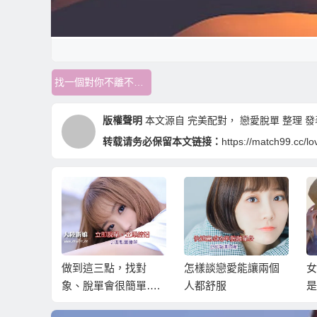
找一個對你不離不棄的人
版權聲明
本文源自
完美配對
，
戀愛脫單
整理 發表于
转载请务必保留本文链接：
https://match99.cc/l
，找對
怎樣談戀愛能讓兩個
女人的不主動，多半
簡單….
人都舒服
是拒絕