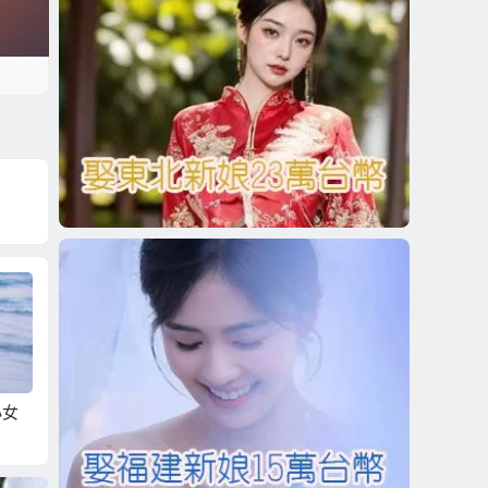
長久
怎樣追女友？現在女
對一個人總是念念不
對異性
生真的難追嗎？
忘，不是愛
力，就