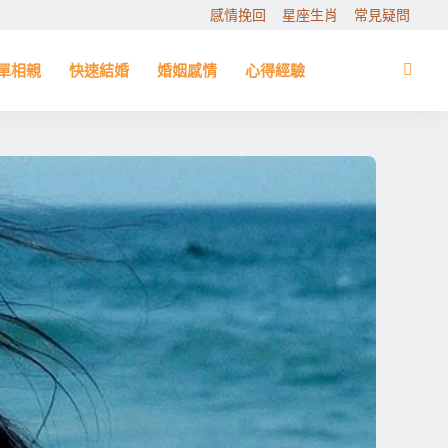
感情挽回
星座生肖
常見疑問
單相親
快速結婚
婚姻感情
心得經驗