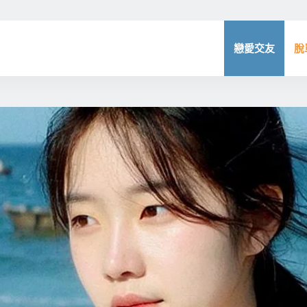
戀愛交友
脫