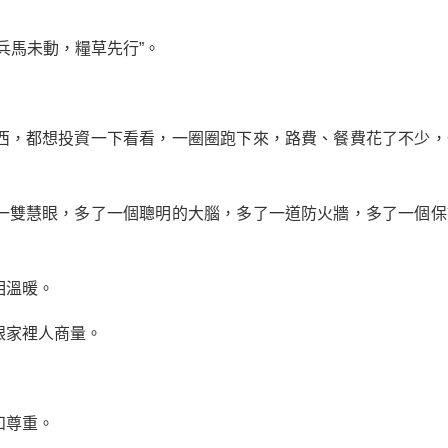
兵馬未動，糧草先行”。
西，都想投資一下看看，一圈圈跑下來，路費、餐費花了不少，
一雙慧眼，多了一個聰明的大腦，多了一道防火牆，多了一個保
相溫暖。
跟家裡人商量。
和尊重。