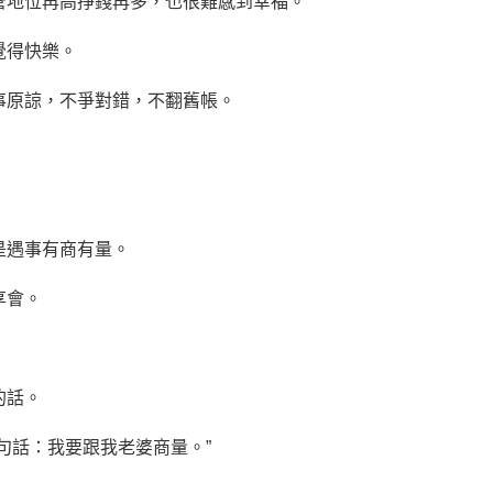
管地位再高掙錢再多，也很難感到幸福。
覺得快樂。
事原諒，不爭對錯，不翻舊帳。
是遇事有商有量。
享會。
的話。
句話：我要跟我老婆商量。”