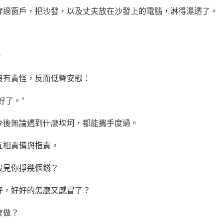
穿過窗戶，把沙發，以及丈夫放在沙發上的電腦，淋得濕透了。
。
沒有責怪，反而低聲安慰：
好了。”
今後無論遇到什麼坎坷，都能攜手度過。
互相責備與指責。
沒見你掙幾個錢？
好，好好的怎麼又感冒了？
會做？