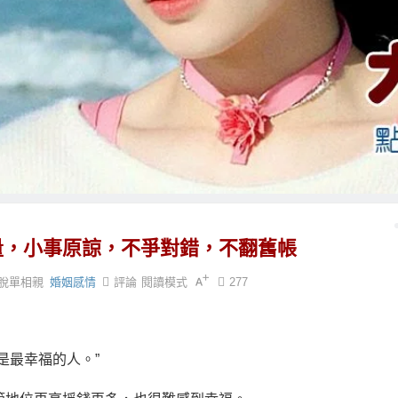
量，小事原諒，不爭對錯，不翻舊帳
脫單相親
婚姻感情
評論
閱讀模式
277
是最幸福的人。”