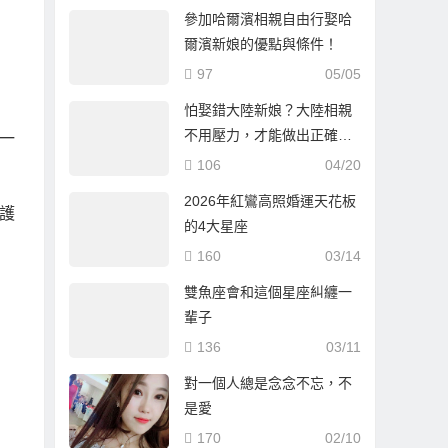
參加哈爾濱相親自由行娶哈
爾濱新娘的優點與條件！
97
05/05
怕娶錯大陸新娘？大陸相親
不用壓力，才能做出正確選
一
擇！
106
04/20
2026年紅鸞高照婚運天花板
護
的4大星座
160
03/14
雙魚座會和這個星座糾纏一
輩子
136
03/11
對一個人總是念念不忘，不
是愛
170
02/10