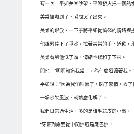
有一次，平如美棠吵架，平如發火把一個熱
美棠被嚇到了，瞬間哭了出來。
美棠的眼淚，一下子將平如從憤怒的情緒裡
他趕緊停下了爭吵，拉著美棠的手，道歉，
美棠看到他低了頭，情緒也緩和了下來。
問他：“明明知道我錯了，為什麼還讓著我。”
平如說：“因為我怕吵贏了，輸了感情，丟了
一場吵架風波，就這麼化解了。
我們日常過生活，多的是雞毛蒜皮的小事。
“牙膏到底要從中間擠還是尾巴擠？