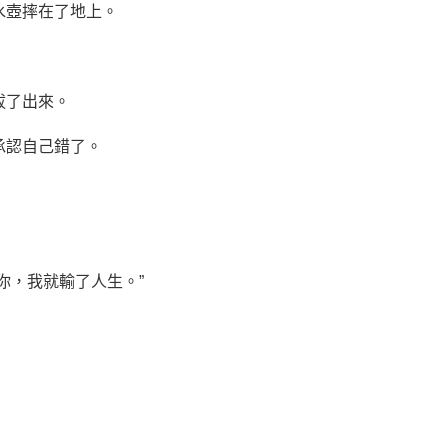
水壺摔在了地上。
拔了出來。
承認自己錯了。
你，我就輸了人生。”