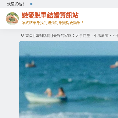
欢迎光临！
戀愛脫單結婚資訊站
讓終結單身找到結婚對象變得更簡單！
首頁
婚姻感情
最好的家風：大事商量，小事原諒，不