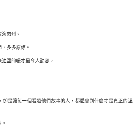
愈演愈烈。
節，多多原諒。
米油鹽的暖才最令人動容。
，卻是讓每一個看過他們故事的人，都體會到什麼才是真正的溫
盾。