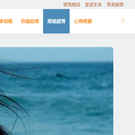
感情挽回
星座生肖
常見疑問
單相親
快速結婚
婚姻感情
心得經驗