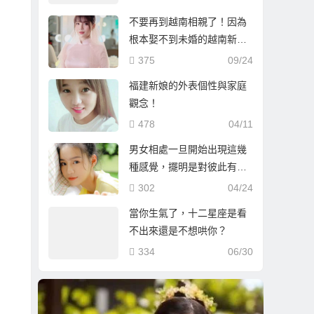
不要再到越南相親了！因為
根本娶不到未婚的越南新
娘！這是真的嗎？
375
09/24
福建新娘的外表個性與家庭
觀念！
478
04/11
男女相處一旦開始出現這幾
種感覺，擺明是對彼此有意
思了！
302
04/24
當你生氣了，十二星座是看
不出來還是不想哄你？
334
06/30