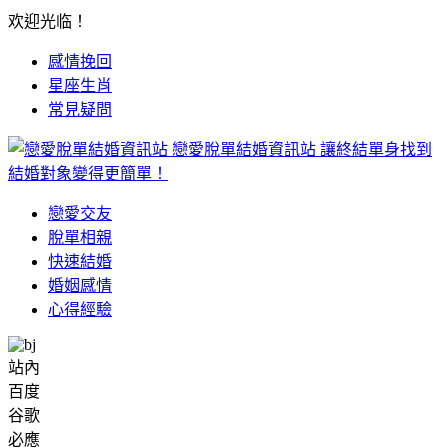
欢迎光临！
感情挽回
星座生肖
常見疑問
戀愛脫單結婚資訊站
讓終結單身找到
結婚對象變得更簡單！
戀愛交友
脫單相親
快速結婚
婚姻感情
心得經驗
站內
百度
谷歌
必應