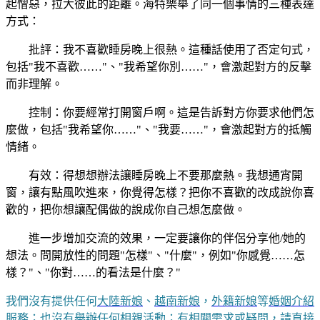
起憎惡，拉大彼此的距離。海特樂舉了同一個事情的三種表達
方式：
批評：我不喜歡睡房晚上很熱。這種話使用了否定句式，
包括"我不喜歡……"、"我希望你別……"，會激起對方的反擊
而非理解。
控制：你要經常打開窗戶啊。這是告訴對方你要求他們怎
麼做，包括"我希望你……"、"我要……"，會激起對方的抵觸
情緒。
有效：得想想辦法讓睡房晚上不要那麼熱。我想通宵開
窗，讓有點風吹進來，你覺得怎樣？把你不喜歡的改成說你喜
歡的，把你想讓配偶做的說成你自己想怎麼做。
進一步增加交流的效果，一定要讓你的伴侶分享他/她的
想法。問開放性的問題"怎樣"、"什麼"，例如"你感覺……怎
樣？"、"你對……的看法是什麼？"
我們沒有提供任何
大陸新娘
、
越南新娘
，
外籍新娘
等
婚姻介紹
服務；也沒有舉辦任何相親活動；有相關需求或疑問，請直接