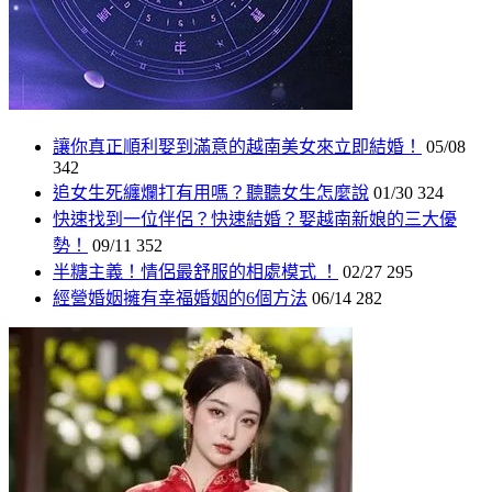
讓你真正順利娶到滿意的越南美女來立即結婚！
05/08
342
追女生死纏爛打有用嗎？聽聽女生怎麼說
01/30
324
快速找到一位伴侶？快速結婚？娶越南新娘的三大優
勢！
09/11
352
半糖主義！情侶最舒服的相處模式 ！
02/27
295
經營婚姻擁有幸福婚姻的6個方法
06/14
282