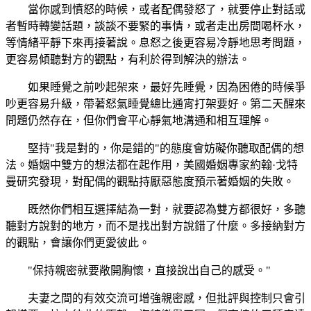
當你感到憤怒的時候，或者配偶發怒了，就要停止對話或
者暫時轉變話題，談談不要緊的事情，或者走出房間喝杯水，
等情緒平靜下來再接著說。息怒之後更容易冷靜地思考問題，
更容易傾聽對方的觀點，有利於得到解決的辦法。
如果睡覺之前吵起架來，最好先睡覺，因為困倦的時候爭
吵更容易升級，帶著怒氣睡覺總比通宵打架要好。第二天醒來
問題仍然存在，但你們會平心靜氣地溝通和相互理解。
堅持"我是對的，你是錯的"的態度會妨礙你聽取配偶的想
法。婚姻中雙方的想法都在起作用，美國婚姻專家約翰·戈特
曼研究發現，對配偶的觀點持厭惡態度預示著婚姻的失敗。
既然你們相互選擇結為一對，就要認為雙方都很好，多聽
聽對方說對的地方，而不是找出對方說錯了什麼。多接納對方
的觀點，會讓你們更愛彼此。
"保持親密就要敞開胸懷，直接說出自己的感受。"
夫妻之間的有效交流可增強親密感，但批評與控制只會引