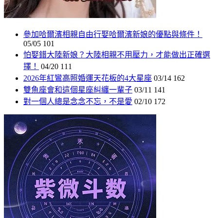
參加哈爾濱相親自由行娶哈爾濱新娘的優點與條件！
05/05
101
怕娶錯大陸新娘？大陸相親不用壓力，才能做出正確選
擇！
04/20
111
2026年紅鸞高照婚運天花板的4大星座
03/14
162
雙魚座會和這個星座糾纏一輩子
03/11
141
對一個人總是念念不忘，不是愛
02/10
172