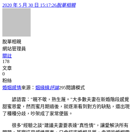
2020 年 5 月 30 日 15:17:26
脫單相親
脫單相親
網站管理員
關註
178
文章
0
粉絲
婚姻感情
來源：
姻緣線
評論
295
閱讀模式
諺語雲："親不敬，熟生蔑。"大多數夫妻在新婚階段感覺
甜蜜恩愛，然而蜜月期過後，就逐漸看到對方的缺點，還出現
了種種分歧，吵架成了家常便飯。
很多"經驗之談"建議夫妻要表達"真性情"，讓愛解決所有