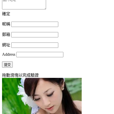
確定
昵稱
郵箱
網址
Address
提交
拖動滑塊以完成驗證