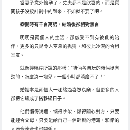
當妻子意外懷孕了，丈夫都不是欣喜的，而是質
問孩子沒按計劃中的到來，不如就不要了吧。
戀愛時有千言萬語，結婚後卻相對無言
明明是兩個人的生活，卻感受不到有彼此的陪
伴，更多的只是令人窒息的孤獨，和彼此冷漠的合租
室友。
就像鐘曉芹所說的那樣：“咱倆各自玩的時候挺有
勁的，怎麼湊一塊兒，一個小時都消磨不了！”
婚姻本是兩個人一起熬過喜怒哀樂，但更多的人
卻把它過成了搭夥過日子。
他們懶得溝通、懶得吵架、懶得關心對方，只要
能迎合父母，只要能給自己一個輕鬆的港灣，和錯的
人湊合湊合也沒關係。