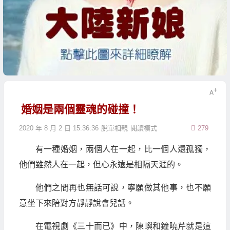
婚姻是兩個靈魂的碰撞！
2020 年 8 月 2 日 15:36:36
脫單相親
閱讀模式
279
有一種婚姻，兩個人在一起，比一個人還孤獨，
他們雖然人在一起，但心永遠是相隔天涯的。
他們之間再也無話可說，寧願做其他事，也不願
意坐下來陪對方靜靜說會兒話。
在電視劇《三十而已》中，陳嶼和鐘曉芹就是這