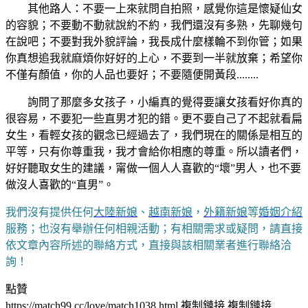
其他路人：不要一上來就問自拍照，感覺你這是懷疑仙女
的容貌；不要動不動就說約不約，我們還沒有多熟，先聊幾句
在說吧；不要對我外貌評論，我長成什麼樣輪不到你管；如果
你真想追我就麻煩你好好的上心，不要到一半就放棄；希望你
不僅有顏值，你的人品也要好；不要隨便開黃段........
詢問了那麼多女孩子，小編真的覺得要讓女孩看好你真的
很容易，不要犯一些直男才犯的錯。更不要自己了不起就看扁
女生，看輕女孩的觀念已經過去了，我們現在的關係是相互的
平等，只有你尊重我，我才會給你相應的尊重。所以讀者們，
好好聽取女生的建議，甯做一個人人喜歡的“壞”男人，也不要
做沒人喜歡的“直男”。
我們沒有提供任何
大陸新娘
、
越南新娘
，
外籍新娘
等
婚姻介紹
服務；也沒有舉辦任何相親活動；有相關需求或疑問，請直接
依文章內容所述的聯絡方式，直接與該相關業者進行聯絡洽
詢！
點贊
https://match99.cc/love/match1038.html
複制鏈接
複制鏈接