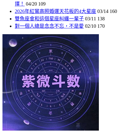
擇！
04/20
109
2026年紅鸞高照婚運天花板的4大星座
03/14
160
雙魚座會和這個星座糾纏一輩子
03/11
138
對一個人總是念念不忘，不是愛
02/10
170