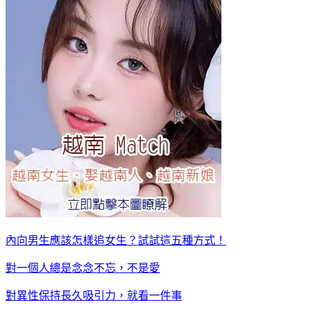
內向男生應該怎樣追女生？試試這五種方式！
對一個人總是念念不忘，不是愛
對異性保持長久吸引力，就看一件事