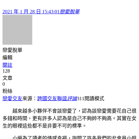
2021 年 1 月 28 日 15:43:01
戀愛脫單
戀愛脫單
編輯
關註
128
文章
0
粉絲
戀愛交友
來源：
跨國交友聯誼
評論
311
閱讀模式
越來越多小夥伴不會談戀愛了，認為談戀愛需要花自己很
多錢和時間，更有許多人認為是自己不夠帥不夠高。其實在女
生的眼裡這些都不是非要不可的標準。
小編為了讀者的情感幸福，詢問了許多我們的女會員小姐