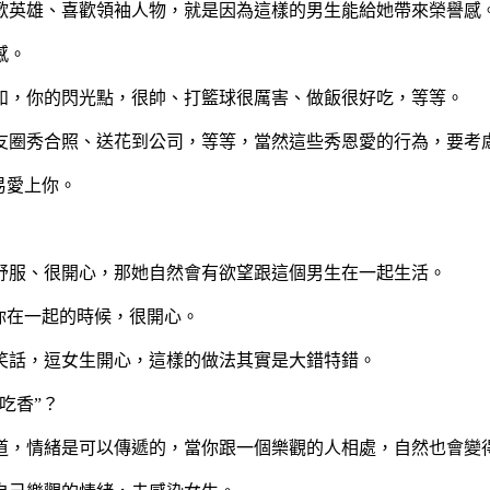
歡英雄、喜歡領袖人物，就是因為這樣的男生能給她帶來榮譽感
感。
如，你的閃光點，很帥、打籃球很厲害、做飯很好吃，等等。
友圈秀合照、送花到公司，等等，當然這些秀恩愛的行為，要考
易愛上你。
舒服、很開心，那她自然會有欲望跟這個男生在一起生活。
你在一起的時候，很開心。
笑話，逗女生開心，這樣的做法其實是大錯特錯。
吃香”？
道，情緒是可以傳遞的，當你跟一個樂觀的人相處，自然也會變