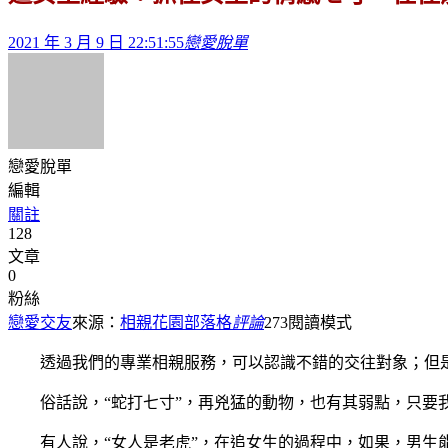
2021 年 3 月 9 日 22:51:55
戀愛脫單
戀愛脫單
編輯
關註
128
文章
0
粉絲
戀愛交友
來源：
相親花園部落格
評論
273
閱讀模式
透過我們的專業相親服務，可以認識不錯的交往對象；但是
俗話說，“蛇打七寸”，再兇猛的動物，也有其弱點，只要
有人說，“女人是老虎”，在追女生的過程中，如果，男生