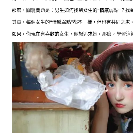
那麼，關鍵問題是：男生如何找到女生的“情感弱點”？找
其實，每個女生的“情感弱點”都不一樣，但也有共同之處
如果，你現在有喜歡的女生，你想追求她，那麼，學習這