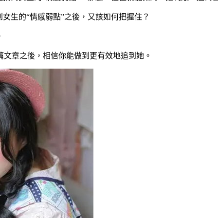
到女生的“情感弱點”之後，又該如何把握住？
。
篇文章之後，相信你能做到更有效地追到她。