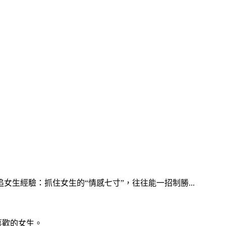
生經驗：抓住女生的“情感七寸”，往往能一招制勝...
喜歡的女生。