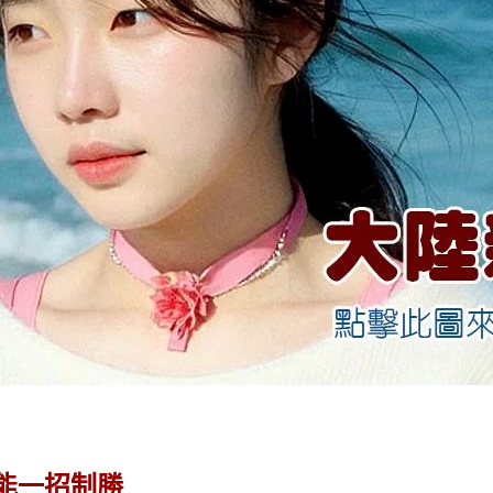
能一招制勝