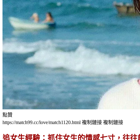
點贊
https://match99.cc/love/match1120.html
複制鏈接
複制鏈接
追女生經驗：抓住女生的情感七寸，往往