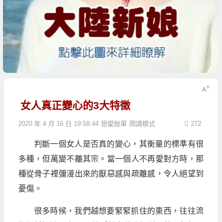
女人真正變心的3大特徵
2020 年 4 月 16 日 19:58:44
戀愛脫單
閱讀模式
272
判斷一個女人是否真的變心，其衡量的標準有很
多種，但萬變不離其宗。當一個人不再愛對方時，那
種從骨子裡彌漫出來的厭惡感與疏離感，令人絕望到
憂傷。
很多時候，我們越想要緊緊抓住的東西，往往流