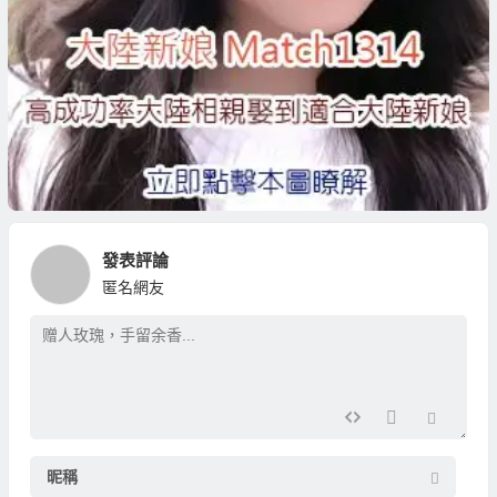
發表評論
匿名網友
昵稱