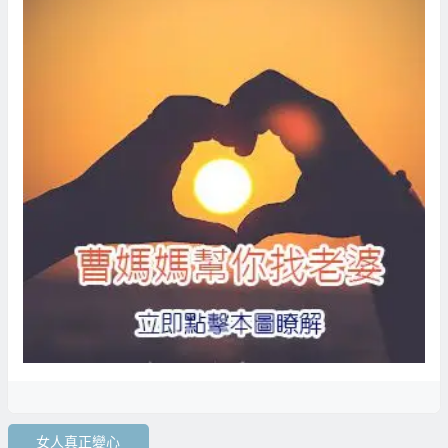
女人真正變心