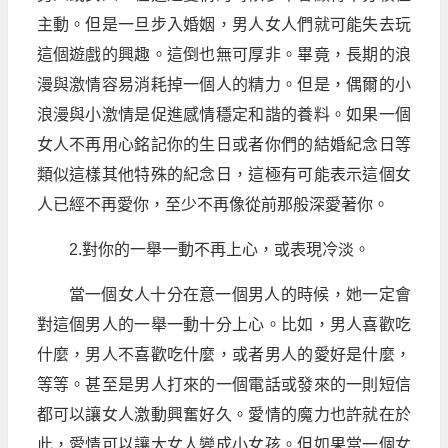
主動。但是一旦步入婚姻，男人女人們就可能失去玩
這個遊戲的興趣。這倒也無可厚非。畢竟，長期的浪
漫與激情容易消耗掉一個人的精力。但是，偶爾的小
浪漫與小激情是促進感情穩定和諧的養料。如果一個
女人不再用心銘記你的生日或者你們的結婚紀念日等
類似這樣其他特殊的紀念日，這極有可能表示這個女
人已經不再愛你，至少不再像從前那般深愛著你。
2.對你的一舉一動不再上心，或表現冷淡。
當一個女人十分在意一個男人的時候，她一定會
對這個男人的一舉一動十分上心。比如，男人喜歡吃
什麼，男人不喜歡吃什麼，或者男人的愛好是什麼，
等等。甚至是男人打來的一個電話或發來的一則短信
都可以讓女人激動興奮好久。愛情的魔力也許就在於
此，愛情可以讓大女人變成小女孩。但如果當一個女