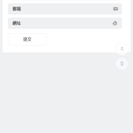
郵箱
網址
提交