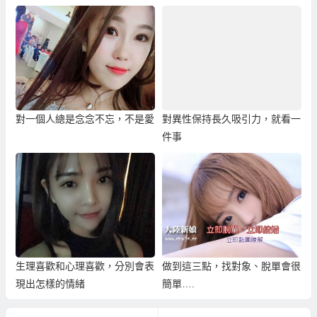
對一個人總是念念不忘，不是愛
對異性保持長久吸引力，就看一
件事
生理喜歡和心理喜歡，分別會表
做到這三點，找對象、脫單會很
現出怎樣的情緒
簡單….