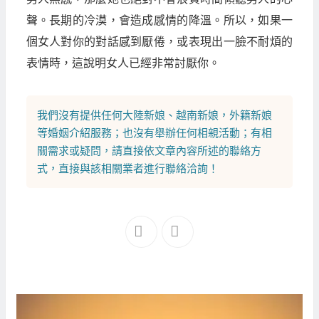
聲。長期的冷漠，會造成感情的降溫。所以，如果一
個女人對你的對話感到厭倦，或表現出一臉不耐煩的
表情時，這說明女人已經非常討厭你。
我們沒有提供任何
大陸新娘
、
越南新娘
，
外籍新娘
等
婚姻介紹
服務；也沒有舉辦任何相親活動；有相
關需求或疑問，請直接依文章內容所述的聯絡方
式，直接與該相關業者進行聯絡洽詢！